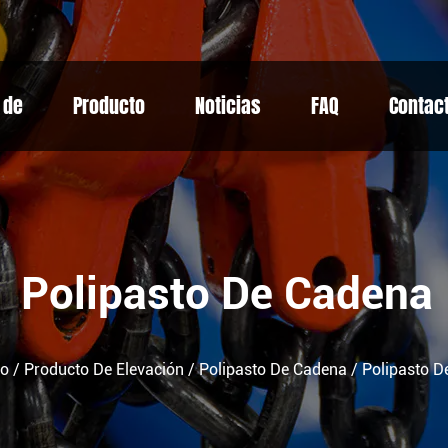
 de
Producto
Noticias
FAQ
Contac
Polipasto De Cadena
to
/
Producto De Elevación
/
Polipasto De Cadena
/
Polipasto 