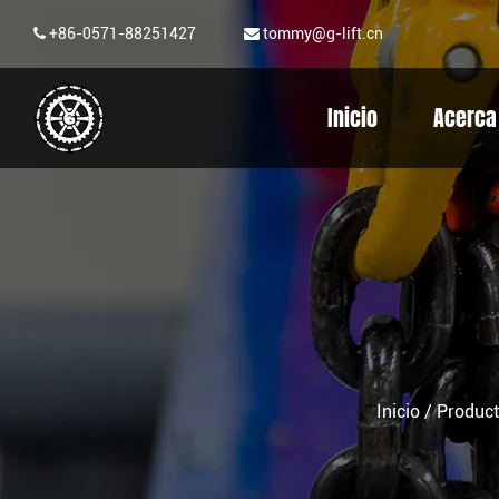
+86-0571-88251427
tommy@g-lift.cn
Inicio
Acerca
Inicio
/
Produc