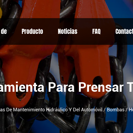
 de
Producto
Noticias
FAQ
Contac
amienta Para Prensar 
as De Mantenimiento Hidráulico Y Del Automóvil
/
Bombas
/
H