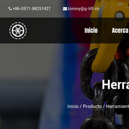
+86-0571-88251427
tommy@g-lift.cn
Inicio
Acerca
Herr
Inicio
/
Producto
/
Herramient