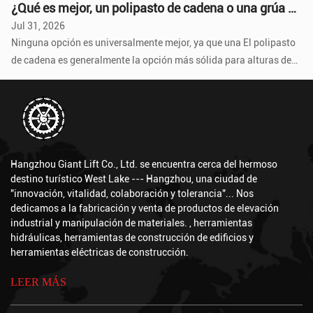
gancho en un punto...
¿Qué es mejor, un polipasto de cadena o una grúa de cable?
Jul 31, 2026
Ninguna opción es universalmente mejor, ya que una El polipasto
de cadena es generalmente la opción más sólida para alturas de
elevación bajas...
¿Cuáles son las ventajas de un polipasto de cadena?
Jul 24, 2026
Un polipasto de cadena ofrece varias ventajas clave sobre otros
métodos de elevación, que incluyen alta capacidad de carga en
relación con su ...
¿Qué es una transpaleta eléctrica?
Hangzhou Giant Lift Co., Ltd. se encuentra cerca del hermoso
Jul 17, 2026
destino turístico West Lake --- Hangzhou, una ciudad de
un transpaleta electrica es un dispositivo de manipulación de
"innovación, vitalidad, colaboración y tolerancia"... Nos
materiales motorizado que funciona con baterías y que utiliza un
dedicamos a la fabricación y venta de productos de elevación
motor el...
industrial y manipulación de materiales. , herramientas
¿Cuál es la vida útil de un polipasto eléctrico de cable?
hidráulicas, herramientas de construcción de edificios y
Jul 10, 2026
herramientas eléctricas de construcción.
Un grado industrial bien mantenido Polipasto de cable eléctrico
normalmente dura entre 10 y 20 años o más en servicio, d...
LEER MÁS
Cómo utilizar un polipasto de cadena