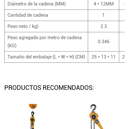
Diámetro de la cadena (MM)
4 * 12MM
4
Cantidad de cadena
1
Peso neto / kg)
2.3
Peso agregado por metro de cadena
0.346
(KG)
Tamaño del embalaje (L * W * H) (CM)
25 * 13 * 11
25 
PRODUCTOS RECOMENDADOS: