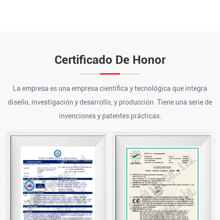
Certificado De Honor
La empresa es una empresa científica y tecnológica que integra
diseño, investigación y desarrollo, y producción. Tiene una serie de
invenciones y patentes prácticas.
¿Cuál es la vida útil de un polipasto eléctrico de cable?
Jul 10, 2026
Un grado industrial bien mantenido Polipasto de cable eléctrico
normalmente dura entre 10 y 20 años o más en s...
Cómo utilizar el transpaleta
Jul 03, 2026
Para usar un Transpaleta , siga cinco pasos: inspeccione el equipo
antes de cada uso, baje las horquillas al nivel del suelo ...